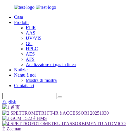
Casa
Prodotti
FTIR
AAS
UV/VIS
GC
HPLC
AES
AFS
Analizzatore di gas in linea
Nutizie
Nantu à noi
Mostra di mostra
Cuntatta ci
English