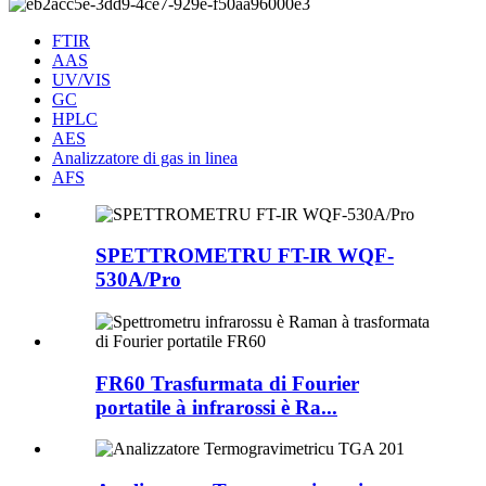
FTIR
AAS
UV/VIS
GC
HPLC
AES
Analizzatore di gas in linea
AFS
SPETTROMETRU FT-IR WQF-
530A/Pro
FR60 Trasfurmata di Fourier
portatile à infrarossi è Ra...