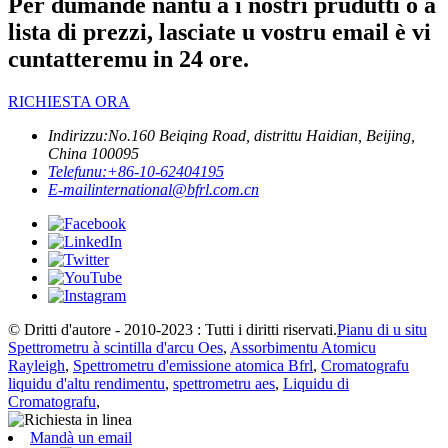
Per dumande nantu à i nostri prudutti o a
lista di prezzi, lasciate u vostru email è vi
cuntatteremu in 24 ore.
RICHIESTA ORA
Indirizzu:
No.160 Beiqing Road, distrittu Haidian, Beijing,
China 100095
Telefunu:
+86-10-62404195
E-mail
international@bfrl.com.cn
© Dritti d'autore - 2010-2023 : Tutti i diritti riservati.
Pianu di u situ
Spettrometru à scintilla d'arcu Oes
,
Assorbimentu Atomicu
Rayleigh
,
Spettrometru d'emissione atomica Bfrl
,
Cromatografu
liquidu d'altu rendimentu
,
spettrometru aes
,
Liquidu di
Cromatografu
,
Mandà un email